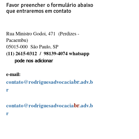
Favor preencher o formulário abaixo
que entraremos em contato
Rua Ministro Godoi, 471 (Perdizes -
Pacaembu)
05015-000 São Paulo, SP
(11) 2615-0312
/
98139-4074
whatsapp
pod
e nos adicionar
e-mail:
br
contato@rodriguesadvocacia
.adv.b
r
br
contato@rodriguesadvocacia
.adv.b
r