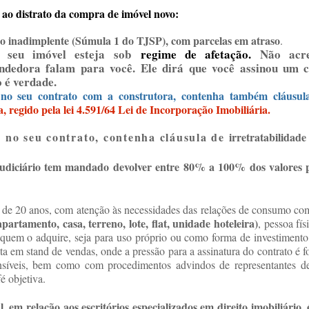
 ao distrato da compra de imóvel novo:
 inadimplente (Súmula 1 do TJSP), com parcelas em atraso
.
 seu imóvel esteja sob
regime de afetação.
Nã
o acr
endedora falam para você. Ele dirá que você assinou um 
o é verdade.
o seu contrato com a construtora, contenha também cláusul
ja, regido pela lei 4.591/64 Lei de Incorporação Imobiliária.
13.786
no seu contrato, contenha cláusula de
irretratabilidade
udiciário tem mandado devolver entre 80% a 100% dos valores p
de 20 anos, com atenção às necessidades das relações de consumo com
apartamento, casa, terreno, lote, flat, unidade hoteleira)
, pessoa fí
quem o adquire, seja para uso próprio ou como forma de investimento,
ta em stand de vendas, onde a pressão para a assinatura do contrato é f
síveis, bem como com procedimentos advindos de representantes de 
é objetiva.
l, em relação aos escritórios especializados em direito imobiliário, 