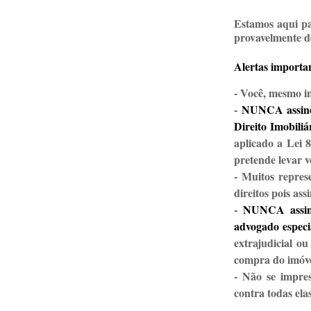
Estamos aqui par
provavelmente d
Alertas importa
- Você, mesmo in
-
NUNCA assine 
Direito Imobiliá
aplicado a Lei 
pretende levar v
- Muitos repres
direitos pois ass
-
NUNCA assine
advogado especia
extrajudicial o
compra do imóve
- Não se impre
contra todas elas