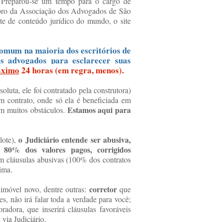
 Preparou-se um tempo para o cargo de
mbro da Associação dos Advogados de São
e de conteúdo jurídico do mundo, o site
comum na maioria dos escritórios de
os advogados para esclarecer suas
áximo
24 horas (em regra, menos).
luta, ele foi contratado pela construtora)
m contrato, onde só ela é beneficiada em
Estamos aqui para
om muitos obstáculos.
o Judiciário entende ser abusiva,
lote),
e 80% dos valores pagos, corrigidos
m cláusulas abusivas (100% dos contratos
ima.
corretor
 imóvel novo, dentre outras:
que
es, não irá falar toda a verdade para você;
oradora, que inserirá cláusulas favoráveis
via Judiciário.