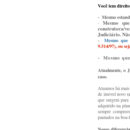
Você tem direito
- Mesmo estando
Mesmo que
-
construtora/v
Judiciário. Nã
-
Mesmo que n
9.514/97), ou se
- Mesmo que 
Atualmente, o J
caso.
Atuamos há mais 
(
de imóvel novo
que surgem para 
adquirido na plan
sempre compreen
pautados na boa-f
Nosso diferencia