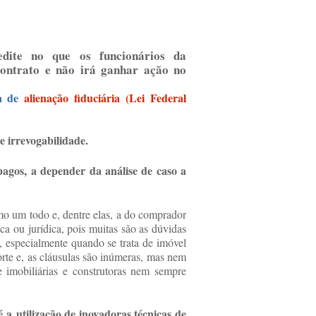
edite no que os funcionários da
contrato e não irá ganhar ação no
a de
alienação fiduciária (Lei Federal
 e irrevogabilidade.
agos, a depender da análise de caso a
o um todo e, dentre elas, a do comprador
sica ou
jurídica, pois muitas são as dúvidas
 especialmente quando se trata de imóvel
orte e, as cláusulas são inúmeras, mas nem
imobiliárias e construtoras nem sempre
é a
utilização de
inovadoras técnicas de