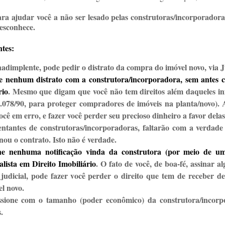
a ajudar você a não ser lesado pelas construtoras/incorporadoras
esconhece.
ntes:
adimplente, pode pedir o distrato da compra do imóvel novo, via J
nenhum distrato com a construtora/incorporadora, sem antes co
rio
. Mesmo que digam que você não tem direitos além daqueles in
8.078/90, para proteger compradores de imóveis na planta/novo). A
ocê em erro, e fazer você perder seu precioso dinheiro a favor delas
entantes de construtoras/incorporadoras, faltarão com a verdad
inou o contrato. Isto não é verdade.
 nenhuma notificação vinda da construtora (por meio de um
lista em Direito Imobiliário
. O fato de você, de boa-fé, assinar
u judicial, pode fazer você perder o direito que tem de receber d
l novo.
ssione com o tamanho (poder econômico) da construtora/incorpo
.