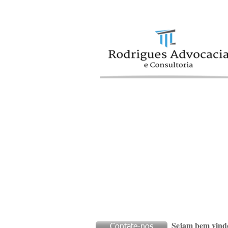
ivan mercadante mer
Sejam bem vind
Contate-nos