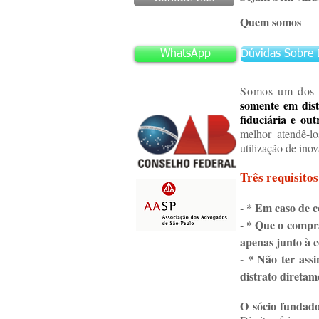
Quem somos
WhatsApp
Dúvidas Sobre 
Somos um dos m
somente em dist
fiduciária e out
melhor atendê-lo
utilização de ino
Três requisitos
- * Em caso de 
- * Que o compr
apenas junto à 
- * Não ter ass
distrato diretam
O sócio fundado