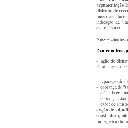
argumentação ló
distrato, de cer
nosso escritório
indicação da Va
eletronicamente.
Nossos clientes,
Dentre outras qu
ação de distra
-
já foi pago ou 10
- reparação de d
- cobrança de "t
- cláusula cont
- cobrança adian
- casos de sinist
ação de adjudi
-
construtora, não
no registro do 