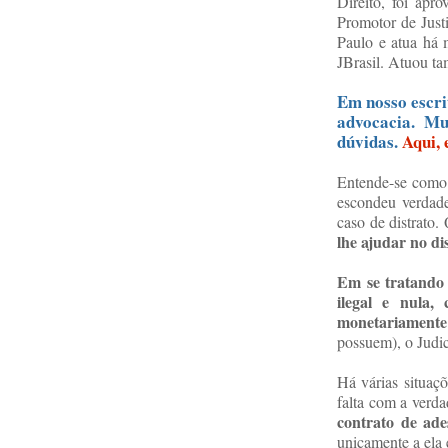
Direito, foi ap
Promotor de Just
Paulo e atua há 
JBrasil. Atuou t
Em nosso escri
advocacia. Mu
dúvidas.
Aqui, 
Entende-se como é
escondeu verdade
caso de distrato
lhe ajudar no di
Em se tratando 
ilegal e nula,
monetariamente 
possuem), o Judic
Há várias situaç
falta com a verda
contrato de ade
unicamente a ela 