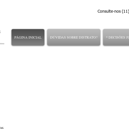
cadante advocacia marcel
Consulte-nos (11) 9.81
PÁGINA INICIAL
DÚVIDAS SOBRE DISTRATO?
* DECISÕES J
os