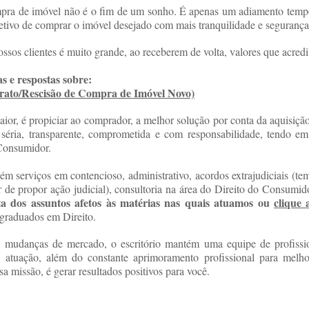
mpra de imóvel não é o fim de um sonho. É apenas um adiamento tempo
etivo de comprar o imóvel desejado com mais tranquilidade e segurança
ossos clientes é muito grande, ao receberem de volta, valores que acre
s e respostas sobre:
strato/Rescisão de Compra de Imóvel Novo)
ior, é propiciar ao comprador, a melhor solução por conta da aquisição
séria, transparente, comprometida e com responsabilidade, tendo em 
 Consumidor.
m serviços em contencioso, administrativo, acordos extrajudiciais (te
 de propor ação judicial), consultoria na área do Direito do Consumid
sta dos assuntos afetos às matérias nas quais atuamos ou
clique 
-graduados em Direito.
 mudanças de mercado, o escritório mantém uma equipe de profissi
e atuação, além do constante aprimoramento profissional para melho
sa missão, é gerar resultados positivos para você.