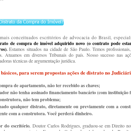
Distrato da Compra do Imóvel?
ais conceituados escritórios de advocacia do Brasil, especia
rato de compra de imóvel adquirido novo (o contrato pode estar
ros)
.
Estamos
situados na
cidade de São Paulo. Temos profissionais
s. Atuamos em diversos Tribunais do país. Nosso sucesso nas açõe
vadoras técnicas de argumentação jurídica.
 básicos, para serem propostas ações de distrato no Judiciár
compra de apartamento, não ter recebido as chaves;
ador não tenha assinado financiamento bancário (com instituição f
construtora, não tem problema;
inado qualquer distrato, diretamente ou previamente com a const
ente com a construtora. Você perderá dinheiro.
r do escritório
,
Doutor Carlos Rodrigues, graduou-se em Direito n