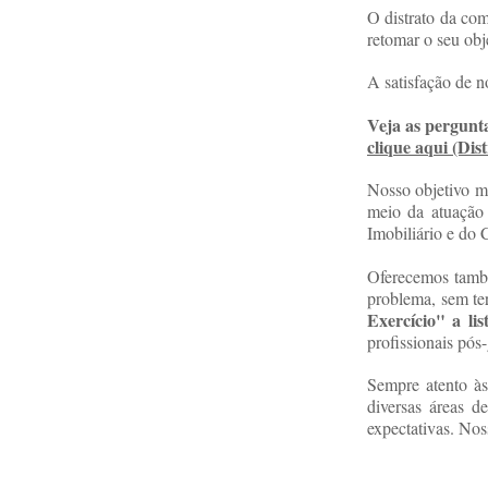
O distrato da co
retomar o seu obj
A satisfação de n
Veja as pergunta
clique aqui (Di
Nosso objetivo ma
meio da atuação 
Imobiliário e do
Oferecemos també
problema, sem ter
Exercício" a li
profissionais pós
Sempre atento às
diversas áreas d
expectativas. Nos