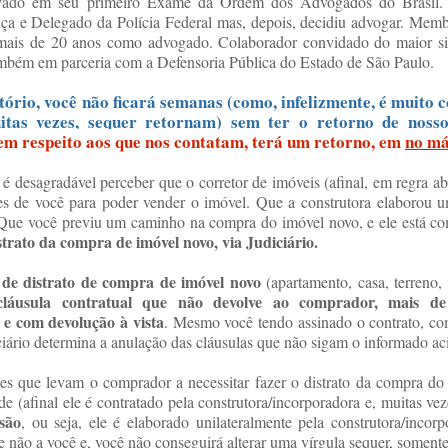
rovado em seu primeiro Exame da Ordem dos Advogados do Brasil.
iça e Delegado da Polícia Federal mas, depois, decidiu advogar. Me
mais de 20 anos como advogado. Colaborador convidado do maior sit
ambém em parceria com a Defensoria Pública do Estado de São Paulo.
tório, você não ficará semanas (como, infelizmente, é muito 
itas vezes, sequer retornam) sem ter o retorno de noss
em respeito aos que nos contatam, terá um retorno, em
no m
 desagradável perceber que o corretor de imóveis (afinal, em regra abso
s de você para poder vender o imóvel. Que a construtora elaborou u
. Que você previu um caminho na compra do imóvel novo, e ele está c
strato da compra de imóvel novo, via Judiciário.
de distrato de compra de imóvel novo
(aparta
mento, casa, terreno, 
 cláusula contratual que não devolve ao comprador, mais d
e com devolução à vista
. Mesmo você tendo assinado o contrato, co
iário determina a anulação das cláusulas que não sigam o informado ac
ões que levam o comprador a necessitar fazer o distrato da compra do
de (afinal ele é contratado pela construtora/incorporadora e, muitas vez
são
, ou seja, ele é elaborado unilateralmente pela construtora/incorp
e não a você e, você não conseguirá alterar uma vírgula sequer, somente 