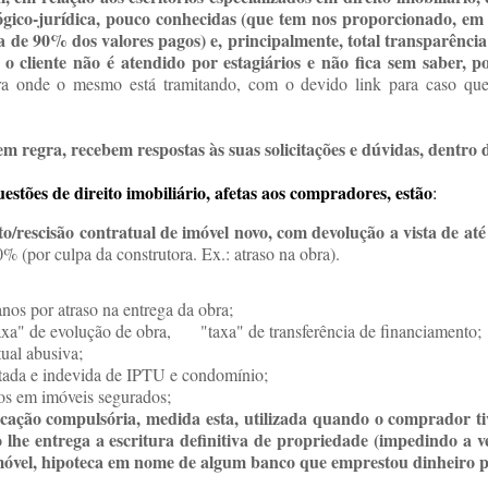
gico-jurídica, pouco conhecidas (que tem nos proporcionado, em r
ca de 90% dos valores pagos)
e, principalmente,
total transparência
, o cliente não é atendido por estagiários e não fica sem saber, 
ra onde o mesmo está tramitando, com o devido link para caso qu
 em regra, recebem respostas às suas solicitações e dúvidas,
dentro 
estões de direito imobiliário, afetas aos compradores, estão
:
to/r
escisão contratual de imóvel novo, com devolução a vista de at
0% (por culpa da construtora. Ex.: atraso na obra).
anos por atraso na entrega da obra;
axa" de evolução de obra, "taxa" de transferência de financiament
ratual abusiva;
tada e indevida de IPTU e condomínio;
ros em imóveis segurados;
cação compulsória, medida esta, utilizada quando o comprador t
 lhe entrega a escritura definitiva de propriedade (impedindo a v
imóvel, hipoteca em nome de algum banco que emprestou dinheiro p